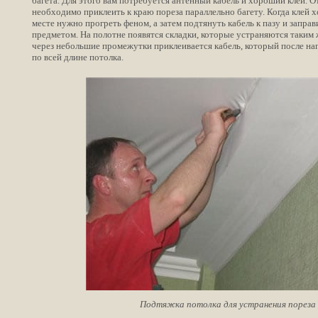
багета. Для этого вам потребуется антенный кабель и хороший клей. О
необходимо приклеить к краю пореза параллельно багету. Когда клей 
месте нужно прогреть феном, а затем подтянуть кабель к пазу и заправ
предметом. На полотне появятся складки, которые устраняются таким 
через небольшие промежутки приклеивается кабель, который после нагр
по всей длине потолка.
Подтяжка потолка для устранения пореза