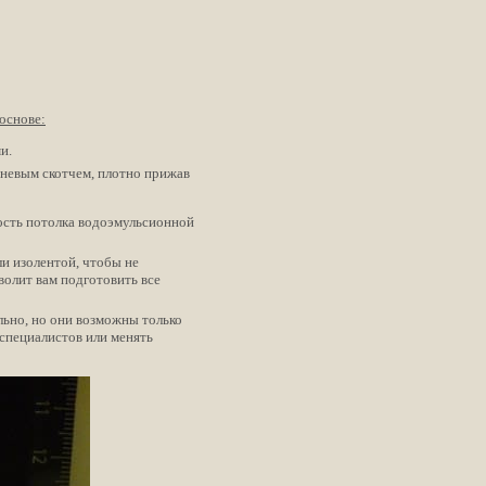
основе:
и.
аневым скотчем, плотно прижав
ность потолка водоэмульсионной
ли изолентой, чтобы не
волит вам подготовить все
льно, но они возможны только
 специалистов или менять