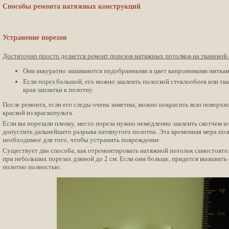
Способы ремонта натяжных конструкций
Устранение порезов
Достаточно просто делается ремонт порезов натяжных потолков на тканевой 
Они аккуратно зашиваются подобранными в цвет капроновыми ниткам
Если порез большой, его можно заклеить полоской стеклообоев или тк
края заплатки к полотну.
После ремонта, если его следы очень заметны, можно покрасить всю поверх
краской из краскопульта.
Если вы порезали пленку, место пореза нужно немедленно заклеить скотчем и
допустить дальнейшего разрыва натянутого полотна. Эта временная мера поз
необходимое для того, чтобы устранить повреждение.
Существует два способа, как отремонтировать натяжной потолок самостояте
при небольших порезах длиной до 2 см. Если они больше, придется вызывать
полотно полностью.