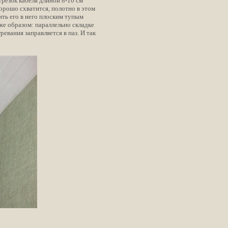
трезок кабеля длиной 8-10 см
хорошо схватится, полотно в этом
ить его в него плоским тупым
же образом: параллельно складке
евания заправляется в паз. И так