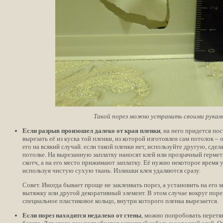
Такой порез можно устранить своими рукам
Если разрыв произошел далеко от края пленки
, на него придется по
вырезать её из куска той пленки, из которой изготовлен сам потолок 
его на всякий случай. если такой пленки нет, используйте другую, сд
потолке. На вырезанную заплатку наносят клей или прозрачный гермет
скотч, а на его место прижимают заплатку. Её нужно некоторое время
используя чистую сухую ткань. Излишки клея удаляются сразу.
Совет. Иногда бывает проще не заклеивать порез, а установить на его 
вытяжку или другой декоративный элемент. В этом случае вокруг поре
специальное пластиковое кольцо, внутри которого пленка вырезается.
Если порез находится недалеко от стены
, можно попробовать перетян