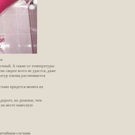
ия
еночный. А также от температуры
ие скорее всего не удастся, даже
атур пленка растягивается
лучаях придется менять их
дорого, но дешевле, чем
в на месте навесную
антийным случаям.