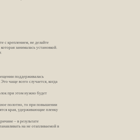
те с креплением, не делайте
которая занималась установкой.
.
омещении поддерживалась
Это чаще всего случается, когда
олок при этом нужно будет
жное полотно, то при повышении
вятся края, удерживающие пленку
ричине – в результате
анавливать на не отапливаемой в