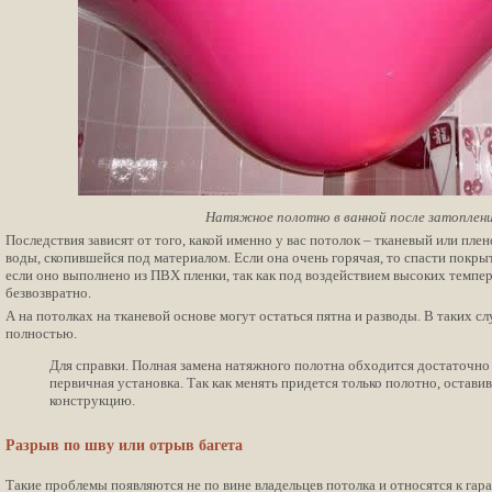
Натяжное полотно в ванной после затоплен
Последствия зависят от того, какой именно у вас потолок – тканевый или пл
воды, скопившейся под материалом. Если она очень горячая, то спасти покрыт
если оно выполнено из ПВХ пленки, так как под воздействием высоких темпер
безвозвратно.
А на потолках на тканевой основе могут остаться пятна и разводы. В таких с
полностью.
Для справки. Полная замена натяжного полотна обходится достаточно 
первичная установка. Так как менять придется только полотно, остави
конструкцию.
Разрыв по шву или отрыв багета
Такие проблемы появляются не по вине владельцев потолка и относятся к гар