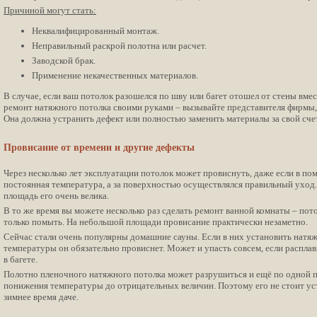
Причиной могут стать:
Неквалифицированный монтаж.
Неправильный раскрой полотна или расчет.
Заводской брак.
Применение некачественных материалов.
В случае, если ваш потолок разошелся по шву или багет отошел от стены вмес
ремонт натяжного потолка своими руками – вызывайте представителя фирмы, 
Она должна устранить дефект или полностью заменить материалы за свой счет
Провисание от времени и другие дефекты
Через несколько лет эксплуатации потолок может провиснуть, даже если в п
постоянная температура, а за поверхностью осуществлялся правильный уход. 
площадь его очень велика.
В то же время вы можете несколько раз сделать ремонт ванной комнаты – пот
только помыть. На небольшой площади провисание практически незаметно.
Сейчас стали очень популярны домашние сауны. Если в них установить натя
температуры он обязательно провиснет. Может и упасть совсем, если распла
в багете.
Полотно пленочного натяжного потолка может разрушиться и ещё по одной п
понижения температуры до отрицательных величин. Поэтому его не стоит уст
зимнее время даче.