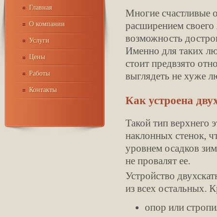
Главная
Многие счастливые о
расширением своего 
О компании
возможность дострои
Услуги
Именно для таких лю
Цены
стоит предвзято отн
Работы
выглядеть не хуже л
Контакты
Как устроена дв
Такой тип верхнего 
наклонных стенок, ч
уровнем осадков зимо
не провалят ее.
Устройство двухскат
из всех остальных. 
опор или стропи