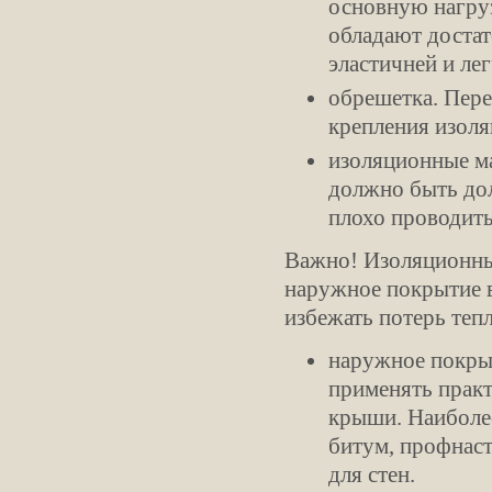
основную нагру
обладают достат
эластичней и ле
обрешетка. Пере
крепления изол
изоляционные ма
должно быть до
плохо проводить
Важно! Изоляционны
наружное покрытие в
избежать потерь теп
наружное покрыт
применять практ
крыши. Наиболе
битум, профнаст
для стен.