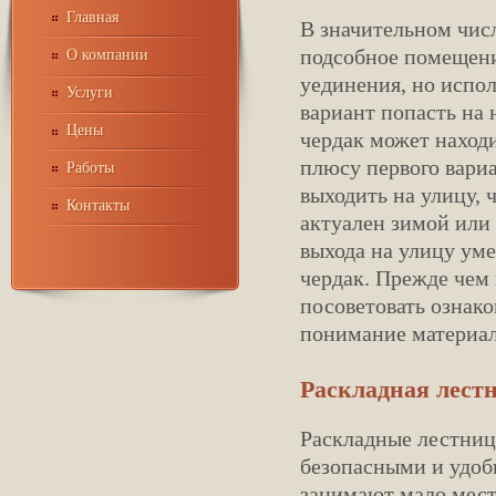
Главная
В значительном числ
подсобное помещение
О компании
уединения, но испол
Услуги
вариант попасть на 
Цены
чердак может находи
плюсу первого вариа
Работы
выходить на улицу, 
Контакты
актуален зимой или
выхода на улицу ум
чердак. Прежде чем
посоветовать ознак
понимание материал
Раскладная лест
Раскладные лестниц
безопасными и удобн
занимают мало мест